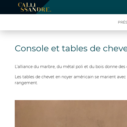
PRÉS
Console et tables de cheve
L’alliance du marbre, du métal poli et du bois donne des o
Les tables de chevet en noyer américain se marient avec l
rangement.