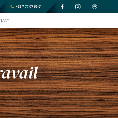
+33 7 77 07 93 61
TACT
ravail