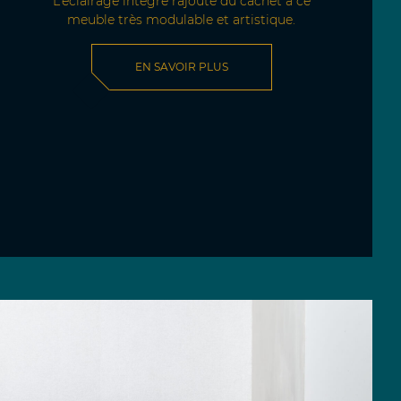
L’éclairage intégré rajoute du cachet à ce
meuble très modulable et artistique.
EN SAVOIR PLUS