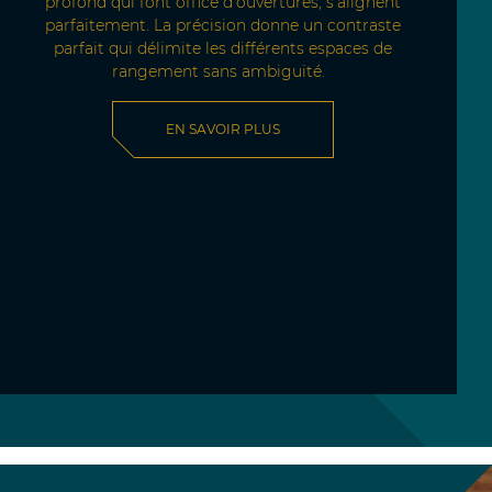
profond qui font office d’ouvertures, s’alignent
parfaitement. La précision donne un contraste
parfait qui délimite les différents espaces de
rangement sans ambiguïté.
EN SAVOIR PLUS